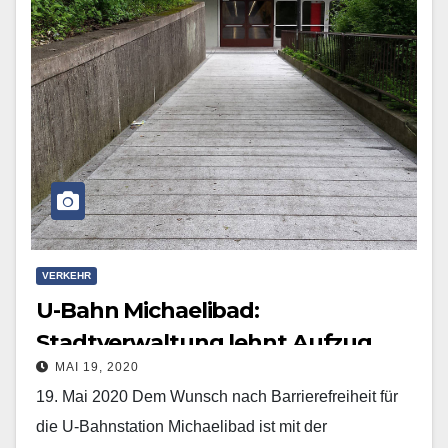
VERKEHR
U-Bahn Michaelibad:
Stadtverwaltung lehnt Aufzug
MAI 19, 2020
weiterhin ab
19. Mai 2020 Dem Wunsch nach Barrierefreiheit für
die U-Bahnstation Michaelibad ist mit der