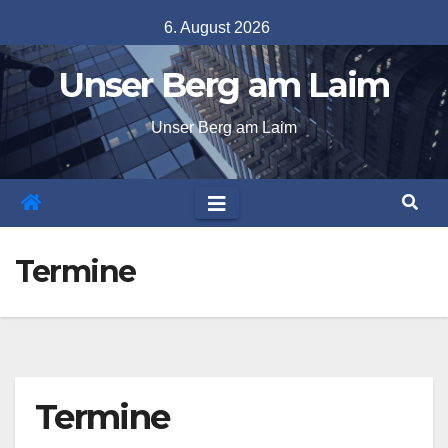
Skip
6. August 2026
to
Unser Berg am Laim
content
Unser Berg am Laim
Termine
Termine