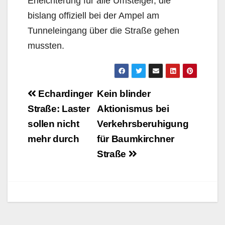
Erleichterung für alle Umsteiger, die
bislang offiziell bei der Ampel am
Tunneleingang über die Straße gehen
mussten.
Beitragsnavigation
Echardinger
Kein blinder
Straße: Laster
Aktionismus bei
sollen nicht
Verkehrsberuhigung
mehr durch
für Baumkirchner
Straße