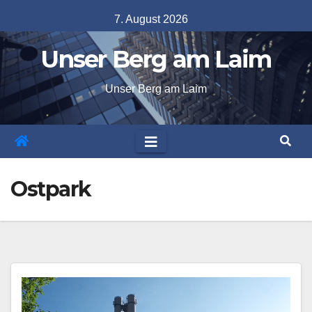
Skip
7. August 2026
to
Unser Berg am Laim
content
Unser Berg am Laim
Ostpark