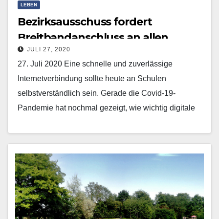
LEBEN
Bezirksausschuss fordert
Breitbandanschluss an allen
JULI 27, 2020
Schulen
27. Juli 2020 Eine schnelle und zuverlässige
Internetverbindung sollte heute an Schulen
selbstverständlich sein. Gerade die Covid-19-
Pandemie hat nochmal gezeigt, wie wichtig digitale
Lehrangebote für Schüler und Lehrer sind. Innerhalb
der…
Mehr erfahren