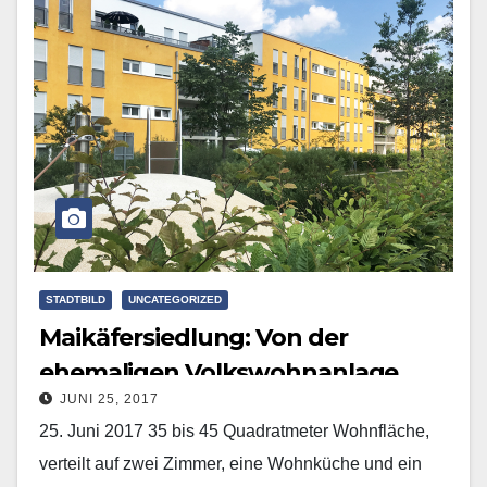
STADTBILD
UNCATEGORIZED
Maikäfersiedlung: Von der
ehemaligen Volkswohnanlage
JUNI 25, 2017
zum modernen Wohnquartier
25. Juni 2017 35 bis 45 Quadratmeter Wohnfläche,
verteilt auf zwei Zimmer, eine Wohnküche und ein