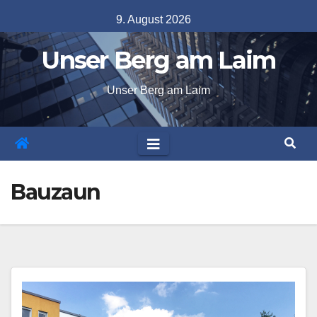
Skip
9. August 2026
to
Unser Berg am Laim
content
Unser Berg am Laim
Bauzaun