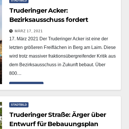
STADTBILD
Truderinger Acker:
Bezirksausschuss fordert
klimaverträgliche Bebauung
MÄRZ 17, 2021
17. März 2021 Der Truderinger Acker ist eine der
letzten größeren Freiflächen in Berg am Laim. Diese
wird trotz massiver fraktionsübergreifender Kritik aus
dem Bezirksausschuss in Zukunft bebaut. Über
800…
Mehr erfahren
STADTBILD
Truderinger Straße: Ärger über
Entwurf für Bebauungsplan