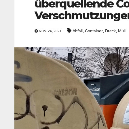
überquellende Co
Verschmutzunge
,
,
,
Abfall
Container
Dreck
Müll
NOV. 24, 2021