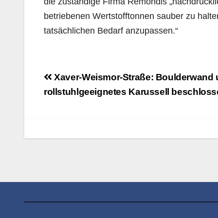
die zuständige Firma Remondis „nachdrücklic
betriebenen Wertstofftonnen sauber zu halte
tatsächlichen Bedarf anzupassen.“
Beitragsnavigation
Xaver-Weismor-Straße: Boulderwand 
rollstuhlgeeignetes Karussell beschlos