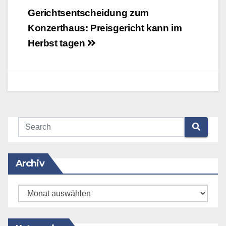
Beitragsnavigation
Gerichtsentscheidung zum
Konzerthaus: Preisgericht kann im
Herbst tagen
Archiv
Archiv