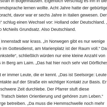
istran in Bogenhausen. Eigentlich verschlug es ihn in die
emdsprache lernen wollte. Acht Jahre hatte der gebürtig
racht, davor war er sechs Jahre in Italien gewesen. Der
“ schlug einen Wechsel vor: Holland oder Deutschland. 
o McNeils Grundsatz. Also Deutschland.
nnenstadt war krass. „In Norwegen gibt es nur wenige
te im Gottesdienst, am Marienplatz ist der Raum voll.“ Da
nkstelle“, schließlich würden nur eine kleine Anzahl von
Berg am Laim. „Das hat hier noch sehr viel Dörfliches
t er immer Leute, die er kennt. „Das ist Seelsorge: Leute
takte auf der Straße ein wichtiger Kontakt zur Basis. Er
schwere Zeit durchlebe. Der Pfarrer stuft diese
nd Tratsch bieten Orientierung und gehören zum Leben.“
sorge betreiben. „Da muss die Hemmschwelle noch mehr