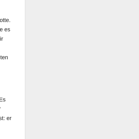
otte.
be es
ir
oten
„Es
“
t: er
.