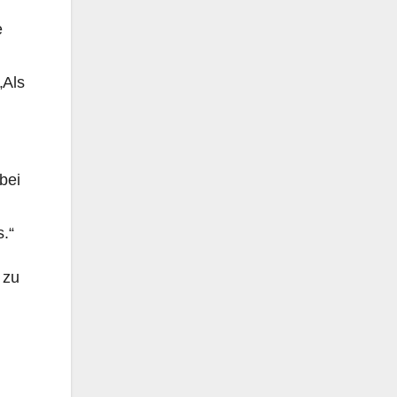
e
„Als
bei
.“
 zu