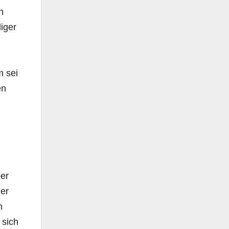
n
liger
m sei
en
ber
 er
m
 sich