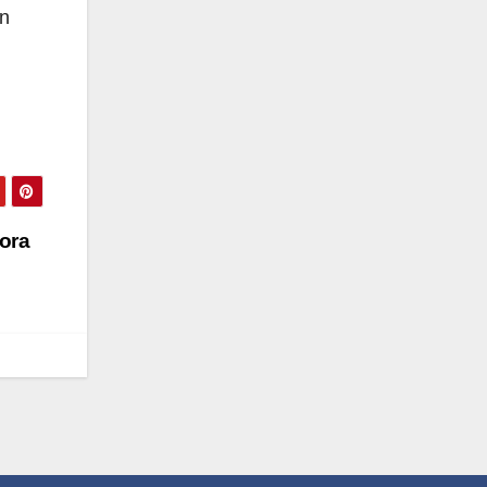
in
ora